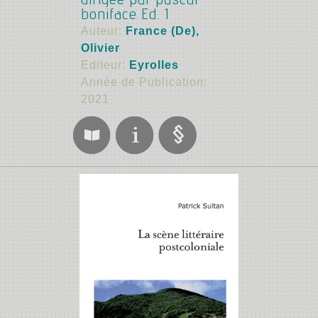
dirigée par pascal
boniface Ed. 1
Auteur:
France (De),
Olivier
Editeur:
Eyrolles
Année de Publication:
2021